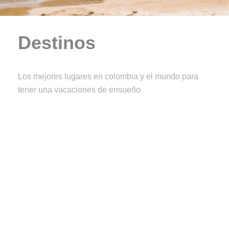
Cancún
Panamá
Perú
Destinos
COTIZAR
Punta Cana
Los mejores lugares en colombia y el mundo para
tener una vacaciones de ensueño